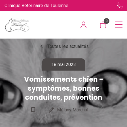
Clinique Vétérinaire de Toulenne
0
chevron_left
Toutes les actualités
18 mai 2023
Vomissements chien -
symptômes, bonnes
conduites, prévention
bookmark_border
edit
Mélany Marchal