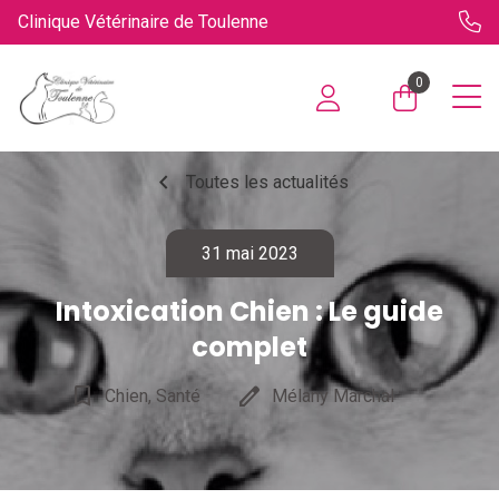
Clinique Vétérinaire de Toulenne
0
chevron_left
Toutes les actualités
31 mai 2023
Intoxication Chien : Le guide
complet
bookmark_border
edit
Chien, Santé
Mélany Marchal