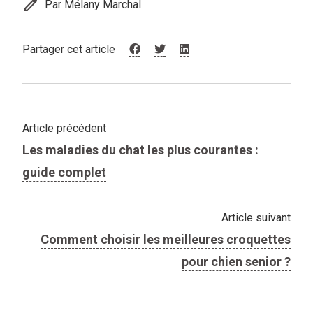
edit
Par Mélany Marchal
Partager cet article
Article précédent
Les maladies du chat les plus courantes :
guide complet
Article suivant
Comment choisir les meilleures croquettes
pour chien senior ?