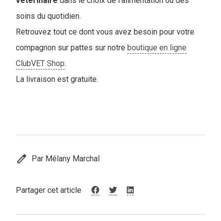
vétérinaire
dans le choix de l'alimentation ou des
soins du quotidien.
Retrouvez tout ce dont vous avez besoin pour votre
compagnon sur pattes sur notre
boutique en ligne
ClubVET Shop
.
La livraison est gratuite.
edit
Par Mélany Marchal
Partager cet article