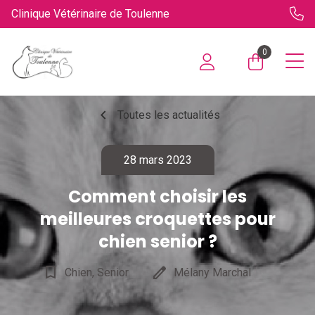
Clinique Vétérinaire de Toulenne
0
chevron_left
Toutes les actualités
28 mars 2023
Comment choisir les
meilleures croquettes pour
chien senior ?
bookmark_border
edit
Chien, Senior
Mélany Marchal