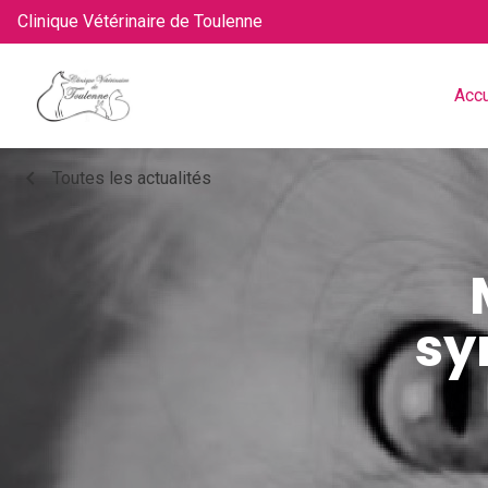
Clinique Vétérinaire de Toulenne
Accu
chevron_left
Toutes les actualités
sy