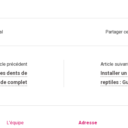
al
Partager ce
icle précédent
Article suivan
es dents de
Installer u
ide complet
reptiles : 
L'équipe
Adresse