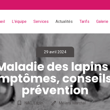
eil
L'équipe
Services
Actualités
Tarifs
Galerie
29 avril 2024
Maladie des lapins 
mptômes, conseils
prévention
bookmark_border
edit
NAC, Lapin
Mélany Marchal