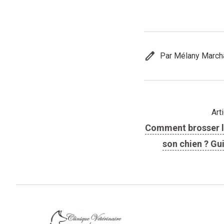
edit
Par Mélany March
Art
Comment brosser l
son chien ? Gu