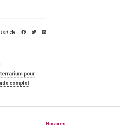
t article
t
n terrarium pour
Guide complet
Horaires