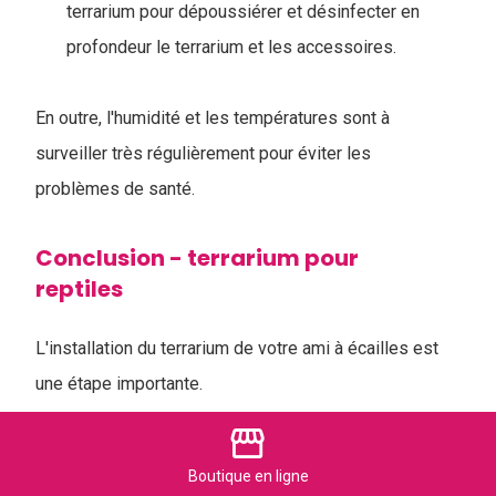
terrarium pour dépoussiérer et désinfecter en
profondeur le terrarium et les accessoires.
En outre, l'humidité et les températures sont à
surveiller très régulièrement pour éviter les
problèmes de santé.
Conclusion - terrarium pour
reptiles
L'installation du terrarium de votre ami à écailles est
une étape importante.
Elle est essentielle pour leur bien-être et leur bonne
storefront
santé.
Boutique
en ligne
E
n comprenant les exigences de chaque espèce et