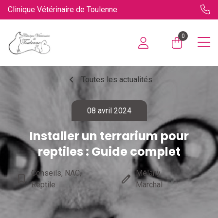
Clinique Vétérinaire de Toulenne
0
chevron_left
Toutes les actualités
08 avril 2024
Installer un terrarium pour
reptiles : Guide complet
Conseils, NAC,
Mélany
bookmark_border
edit
Reptile
Marchal