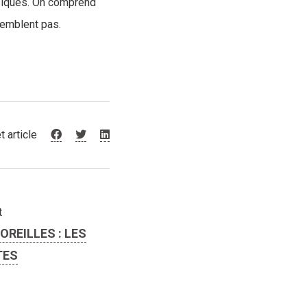
ysiques. On comprend
semblent pas.
t article
t
OREILLES : LES
TES