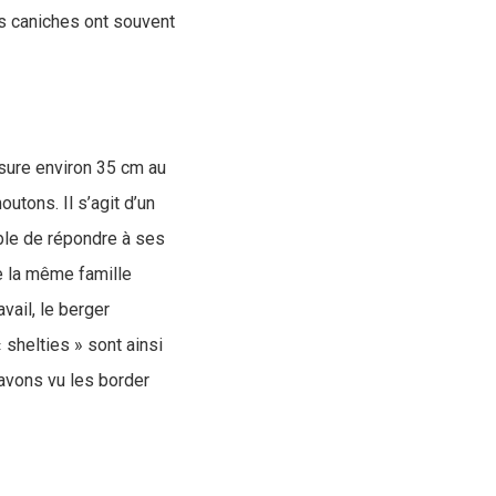
es caniches ont souvent
esure environ 35 cm au
outons. Il s’agit d’un
able de répondre à ses
e la même famille
vail, le berger
 shelties » sont ainsi
avons vu les border