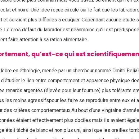
colat et noire. Une idée reçue circule sur le fait que les labrador
et seraient plus difficiles à éduquer. Cependant aucune étude sc
é. Le gros défaut du labrador est néanmoins qu’il est prédisposé à
t faire attention à sa ration alimentaire.
rtement, qu’est-ce qui est scientifiquemen
élèbre en éthologie, menée par un chercheur nommé Dmitri Belia
 d’étudier le lien entre comportement et apparence physique des
es renards argentés (élevés pour leur fourrure) plus tolérants en
us les moins agressifspour les faire se reproduire entre eux et 
 des critères comportementaux.Au bout d’une vingtaine d’année
onnées étaient effectivement plus dociles mais ils avaient éga
ge était tâché de blanc et non plus uni, ainsi que les oreilles tom