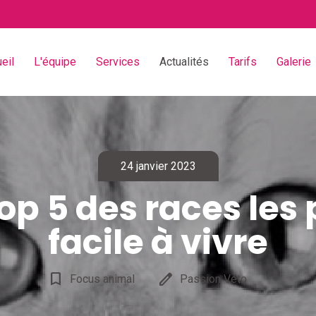
eil
L'équipe
Services
Actualités
Tarifs
Galerie
24 janvier 2023
top 5 des races les 
facile à vivre
bookmark_border
edit
Focus animal
Passion Véto