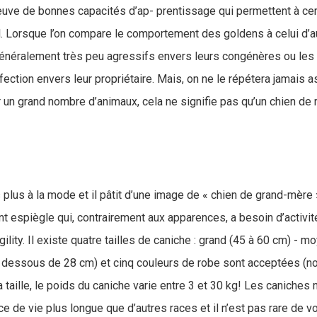
preuve de bonnes capacités d’ap- prentissage qui permettent à cer
il. Lorsque l’on compare le comportement des goldens à celui d’a
 généralement très peu agressifs envers leurs congénères ou les 
ection envers leur propriétaire. Mais, on ne le répétera jamais as
un grand nombre d’animaux, cela ne signifie pas qu’un chien de 
 plus à la mode et il pâtit d’une image de « chien de grand-mère ».
nt espiègle qui, contrairement aux apparences, a besoin d’activit
gility. Il existe quatre tailles de caniche : grand (45 à 60 cm) - m
n dessous de 28 cm) et cinq couleurs de robe sont acceptées (noi
a taille, le poids du caniche varie entre 3 et 30 kg! Les caniches 
 de vie plus longue que d’autres races et il n’est pas rare de vo