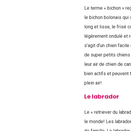
Le terme « bichon » reg
le bichon bolonais qui 
long et lisse, le frisé
légèrement ondulé et ra
s’agit d’un chien facil
de super petits chiens 
leur air de chien de 
bien actifs et peuvent
plein air!
Le labrador
Le « retriever du labra
le monde! Les labrador
de famille. Le labrado