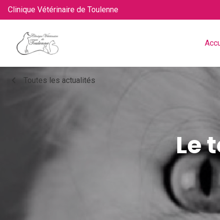
Clinique Vétérinaire de Toulenne
Accu
chevron_left
Toutes les actualités
Le 