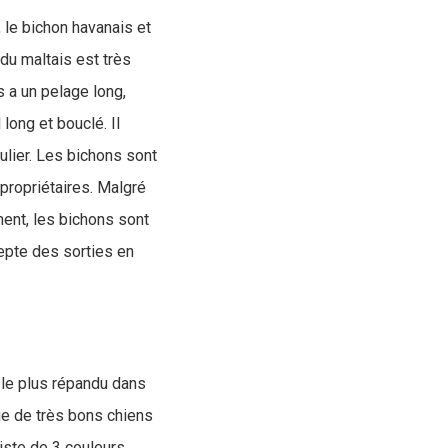
, le bichon havanais et
 du maltais est très
s a un pelage long,
long et bouclé. Il
ulier. Les bichons sont
 propriétaires. Malgré
ent, les bichons sont
depte des sorties en
e le plus répandu dans
ue de très bons chiens
iste de 3 couleurs