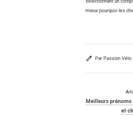
sélectionnant un compo
mieux pourquoi les chi
edit
Par Passion Véto
Art
Meilleurs prénoms 
et c