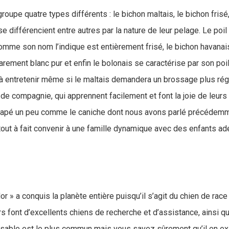
roupe quatre types différents : le bichon maltais, le bichon frisé
se différencient entre autres par la nature de leur pelage. Le poil
 comme son nom l’indique est entièrement frisé, le bichon havanai
rement blanc pur et enfin le bolonais se caractérise par son poil 
e à entretenir même si le maltais demandera un brossage plus rég
de compagnie, qui apprennent facilement et font la joie de leurs
canapé un peu comme le caniche dont nous avons parlé précédemm
 tout à fait convenir à une famille dynamique avec des enfants a
dor » a conquis la planète entière puisqu’il s’agit du chien de rac
s font d’excellents chiens de recherche et d’assistance, ainsi q
r sable est le plus commun mais vous savez sûrement qu’il en ex