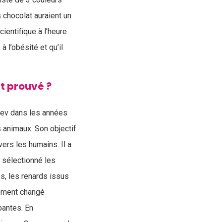
s chocolat auraient un
ientifique à l’heure
 l’obésité et qu’il
t prouvé ?
ïev dans les années
 animaux. Son objectif
vers les humains. Il a
a sélectionné les
s, les renards issus
lement changé
bantes. En