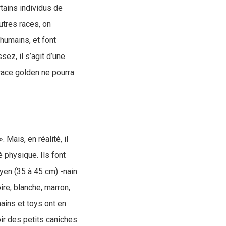
tains individus de
utres races, on
humains, et font
sez, il s’agit d’une
race golden ne pourra
 Mais, en réalité, il
é physique. Ils font
oyen (35 à 45 cm) -nain
re, blanche, marron,
nains et toys ont en
ir des petits caniches