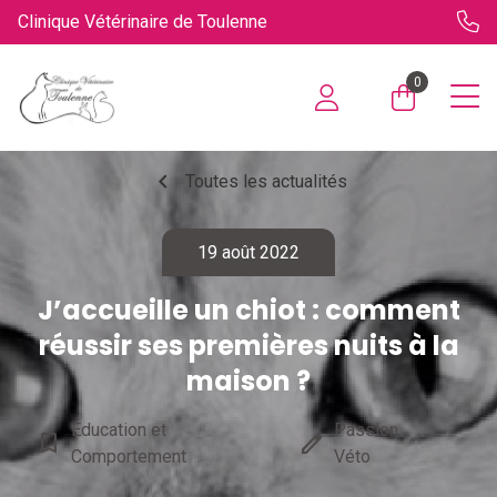
Clinique Vétérinaire de Toulenne
0
chevron_left
Toutes les actualités
19 août 2022
J’accueille un chiot : comment
réussir ses premières nuits à la
maison ?
Éducation et
Passion
bookmark_border
edit
Comportement
Véto