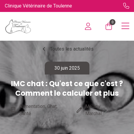
Clinique Vétérinaire de Toulenne
0
chevron_left
Toutes les actualités
30 juin 2025
IMC chat : Qu'est ce que c'est ?
Comment le calculer et plus
Alimentation, Chat,
Mélany
bookmark_border
edit
Santé
Marchal