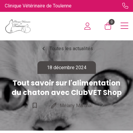
Clinique Vétérinaire de Toulenne
0
chevron_left
Toutes les actualités
18 décembre 2024
Tout savoir sur l'​alimentation
du chaton avec ClubVET Shop
bookmark_border
edit
Mélany Marchal