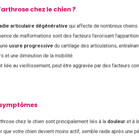
’arthrose chez le chien ?
adie
articulaire
dégénérative
qui affecte de nombreux chiens.
ésence de malformations sont des facteurs favorisant l’apparition
r une
usure
progressive
du cartilage des articulations, entraîna
s et une diminution de la mobilité.
nt liée au vieillissement, peut être aggravée par des facteurs c
n symptômes
hrose chez le chien sont principalement liés à la
douleur
et à l
que votre chien devient moins actif, semble raide après une p