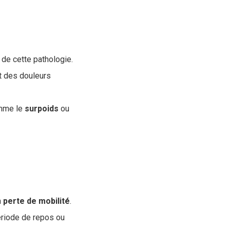
 de cette pathologie.
nt des douleurs
omme le
surpoids
ou
a
perte
de
mobilité
.
ériode de repos ou