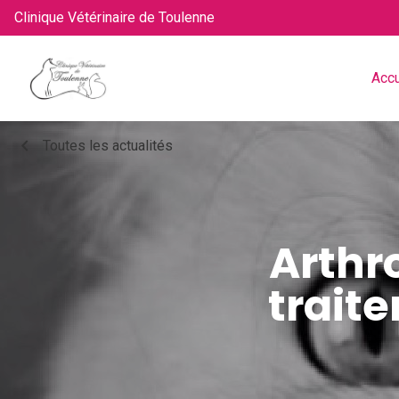
Clinique Vétérinaire de Toulenne
Accu
chevron_left
Toutes les actualités
Arthro
trait