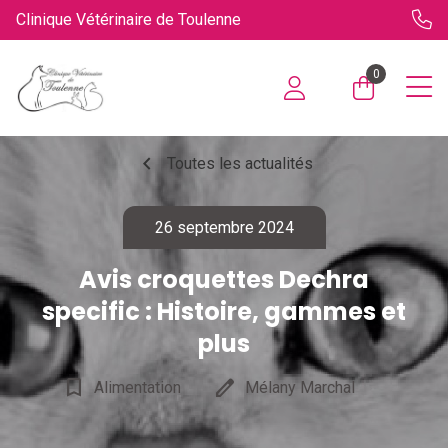
Clinique Vétérinaire de Toulenne
0
chevron_left
Toutes les actualités
26 septembre 2024
Avis croquettes Dechra
specific : Histoire, gammes et
plus
bookmark_border
edit
Alimentation
Mélany Marchal