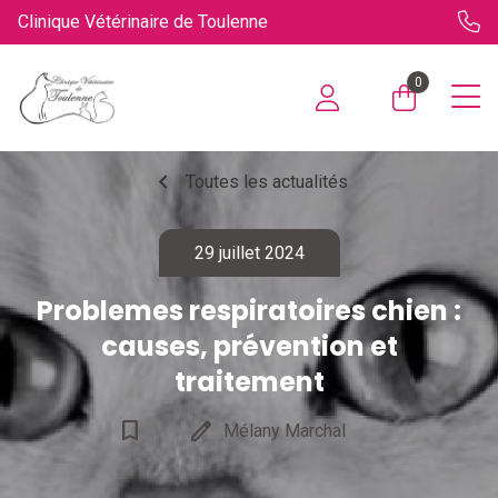
Clinique Vétérinaire de Toulenne
0
chevron_left
Toutes les actualités
29 juillet 2024
Problemes respiratoires chien :
causes, prévention et
traitement
bookmark_border
edit
Mélany Marchal