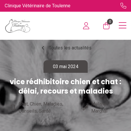
Clinique Vétérinaire de Toulenne
0
chevron_left
Toutes les actualités
03 mai 2024
vice rédhibitoire chien et chat :
délai, recours et maladies
Chat, Chien, Maladies,
Mélany
bookmark_border
edit
Conseils, Santé
Marchal