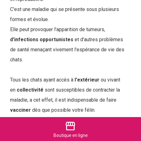
C'est une maladie qui se présente sous plusieurs
formes et évolue.
Elle peut provoquer l'apparition de tumeurs,
d'infections
opportunistes
et d'autres problèmes
de santé menaçant vivement l'espérance de vie des
chats.
Tous les chats ayant accès à
l'extérieur
ou vivant
en
collectivité
sont susceptibles de contracter la
maladie, a cet effet, il est indispensable de faire
vacciner
dès que possible votre félin.
Il n'existe
pas de traitements
spécifiques, le
storefront
traitement consiste en la gestion des signes
Boutique
en ligne
cliniques.