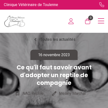
Clinique Vétérinaire de Toulenne
0
chevron_left
Toutes les actualités
16 novembre 2023
Ce qu'il faut savoir avant
d'adopter un reptile de
compagnie
bookmark_border
edit
NAC, Reptile
Mélany Marchal